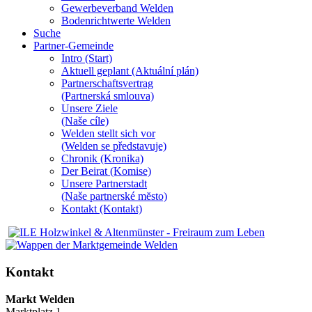
Gewerbeverband Welden
Bodenrichtwerte Welden
Suche
Partner-Gemeinde
Intro (Start)
Aktuell geplant (Aktuální plán)
Partnerschaftsvertrag
(Partnerská smlouva)
Unsere Ziele
(Naše cíle)
Welden stellt sich vor
(Welden se představuje)
Chronik (Kronika)
Der Beirat (Komise)
Unsere Partnerstadt
(Naše partnerské mĕsto)
Kontakt (Kontakt)
Kontakt
Markt Welden
Marktplatz 1