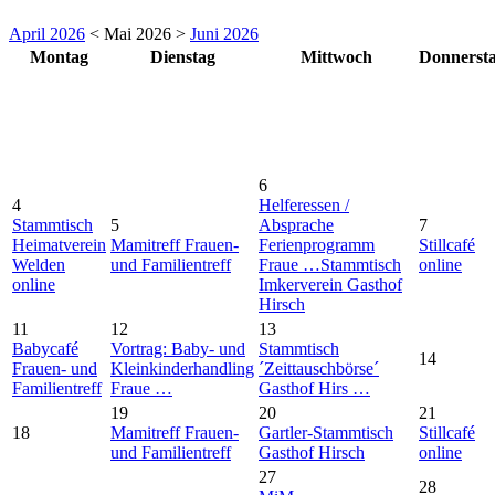
April 2026
< Mai 2026 >
Juni 2026
Montag
Dienstag
Mittwoch
Donnerst
6
4
Helferessen /
Stammtisch
5
Absprache
7
Heimatverein
Mamitreff Frauen-
Ferienprogramm
Stillcafé
Welden
und Familientreff
Fraue …
Stammtisch
online
online
Imkerverein Gasthof
Hirsch
11
12
13
Babycafé
Vortrag: Baby- und
Stammtisch
14
Frauen- und
Kleinkinderhandling
´Zeittauschbörse´
Familientreff
Fraue …
Gasthof Hirs …
19
20
21
18
Mamitreff Frauen-
Gartler-Stammtisch
Stillcafé
und Familientreff
Gasthof Hirsch
online
27
28