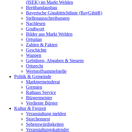
(ISEK) im Markt Welden
Breitbandausbau
Bayerische Gigabitrichtlinie (BayGibitR)
Stellenausschreibungen
Nachlesen
Grußwort
Bilder aus Markt Welden
Ortsplan
Zahlen & Fakten
Geschichte
Wappen
Gebühren, Abgaben & Steuern
Ortsrecht
Wertstoffsammelstelle
Politik & Gemeinde
Marktgemeinderat
Gremien
Rathaus Service
Bürgermeister
Verdiente Bürger
Kultur & Freizeit
Veranstaltung melden
Storchennest
Sehenswürdigkeiten
Veranstaltungskalender