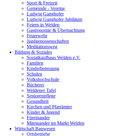
Sport & Freizeit
Gemeinde - Vereine
Ludwig Ganghofer
Ludwig Ganghofer Jubiläum
Feiern in Welden
Gastronomie & Übernachtung
Feuerwehr
Jagdgenossenschaften
Meditationsweg
Bildung & Soziales
Sozialkaufhaus Welden e.V.
Familien
Kinderbetreuung
Schulen
Volkshochschule
Bücherei
Weldener Tafel
Seniorenpflege
Gesundheit
Kirchen und Pfarrämter
Kinder & Jugend
Füreinander
Miteinander im Markt Welden
Wirtschaft Bauwesen
Ortsbetriebe