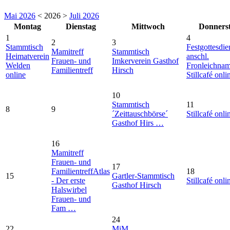
Mai 2026
< 2026 >
Juli 2026
Montag
Dienstag
Mittwoch
Donners
1
4
2
3
Stammtisch
Festgottesdie
Mamitreff
Stammtisch
Heimatverein
anschl.
Frauen- und
Imkerverein Gasthof
Welden
Fronleichna
Familientreff
Hirsch
online
Stillcafé onli
10
Stammtisch
11
8
9
´Zeittauschbörse´
Stillcafé onli
Gasthof Hirs …
16
Mamitreff
Frauen- und
17
Familientreff
Atlas
18
15
Gartler-Stammtisch
- Der erste
Stillcafé onli
Gasthof Hirsch
Halswirbel
Frauen- und
Fam …
24
22
MiM