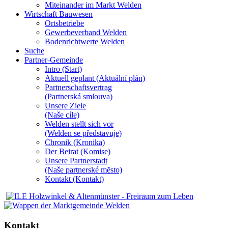
Miteinander im Markt Welden
Wirtschaft Bauwesen
Ortsbetriebe
Gewerbeverband Welden
Bodenrichtwerte Welden
Suche
Partner-Gemeinde
Intro (Start)
Aktuell geplant (Aktuální plán)
Partnerschaftsvertrag
(Partnerská smlouva)
Unsere Ziele
(Naše cíle)
Welden stellt sich vor
(Welden se představuje)
Chronik (Kronika)
Der Beirat (Komise)
Unsere Partnerstadt
(Naše partnerské mĕsto)
Kontakt (Kontakt)
Kontakt