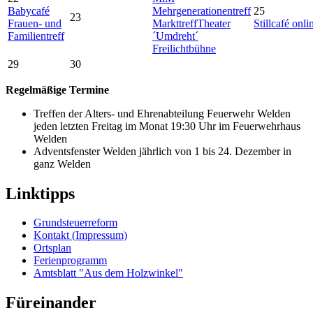
Babycafé
Mehrgenerationentreff
25
23
Frauen- und
Markttreff
Theater
Stillcafé onli
Familientreff
´Umdreht´
Freilichtbühne
29
30
Regelmäßige Termine
Treffen der Alters- und Ehrenabteilung Feuerwehr Welden
jeden letzten Freitag im Monat 19:30 Uhr im Feuerwehrhaus
Welden
Adventsfenster Welden jährlich von 1 bis 24. Dezember in
ganz Welden
Linktipps
Grundsteuerreform
Kontakt (Impressum)
Ortsplan
Ferienprogramm
Amtsblatt "Aus dem Holzwinkel"
Füreinander