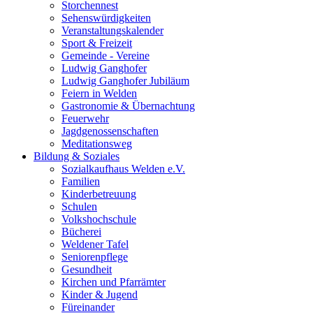
Storchennest
Sehenswürdigkeiten
Veranstaltungskalender
Sport & Freizeit
Gemeinde - Vereine
Ludwig Ganghofer
Ludwig Ganghofer Jubiläum
Feiern in Welden
Gastronomie & Übernachtung
Feuerwehr
Jagdgenossenschaften
Meditationsweg
Bildung & Soziales
Sozialkaufhaus Welden e.V.
Familien
Kinderbetreuung
Schulen
Volkshochschule
Bücherei
Weldener Tafel
Seniorenpflege
Gesundheit
Kirchen und Pfarrämter
Kinder & Jugend
Füreinander