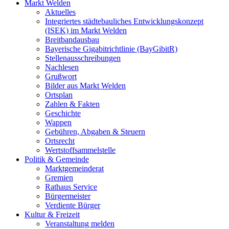
Markt Welden
Aktuelles
Integriertes städtebauliches Entwicklungskonzept
(ISEK) im Markt Welden
Breitbandausbau
Bayerische Gigabitrichtlinie (BayGibitR)
Stellenausschreibungen
Nachlesen
Grußwort
Bilder aus Markt Welden
Ortsplan
Zahlen & Fakten
Geschichte
Wappen
Gebühren, Abgaben & Steuern
Ortsrecht
Wertstoffsammelstelle
Politik & Gemeinde
Marktgemeinderat
Gremien
Rathaus Service
Bürgermeister
Verdiente Bürger
Kultur & Freizeit
Veranstaltung melden