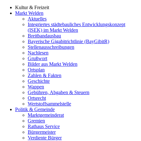
Kultur & Freizeit
Markt Welden
Aktuelles
Integriertes städtebauliches Entwicklungskonzept
(ISEK) im Markt Welden
Breitbandausbau
Bayerische Gigabitrichtlinie (BayGibitR)
Stellenausschreibungen
Nachlesen
Grußwort
Bilder aus Markt Welden
Ortsplan
Zahlen & Fakten
Geschichte
Wappen
Gebühren, Abgaben & Steuern
Ortsrecht
Wertstoffsammelstelle
Politik & Gemeinde
Marktgemeinderat
Gremien
Rathaus Service
Bürgermeister
Verdiente Bürger