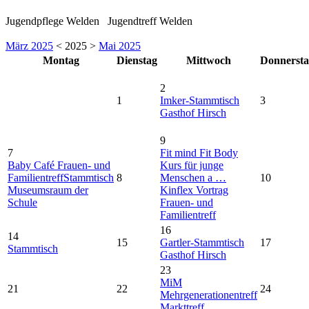
Jugendpflege Welden Jugendtreff Welden
März 2025
< 2025 >
Mai 2025
Montag
Dienstag
Mittwoch
Donnerst
2
1
Imker-Stammtisch
3
Gasthof Hirsch
9
7
Fit mind Fit Body
Baby Café Frauen- und
Kurs für junge
Familientreff
Stammtisch
8
Menschen a …
10
Museumsraum der
Kinflex Vortrag
Schule
Frauen- und
Familientreff
16
14
15
Gartler-Stammtisch
17
Stammtisch
Gasthof Hirsch
23
MiM
21
22
24
Mehrgenerationentreff
Markttreff