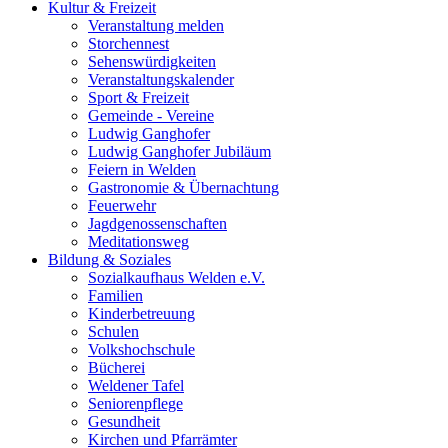
Kultur & Freizeit
Veranstaltung melden
Storchennest
Sehenswürdigkeiten
Veranstaltungskalender
Sport & Freizeit
Gemeinde - Vereine
Ludwig Ganghofer
Ludwig Ganghofer Jubiläum
Feiern in Welden
Gastronomie & Übernachtung
Feuerwehr
Jagdgenossenschaften
Meditationsweg
Bildung & Soziales
Sozialkaufhaus Welden e.V.
Familien
Kinderbetreuung
Schulen
Volkshochschule
Bücherei
Weldener Tafel
Seniorenpflege
Gesundheit
Kirchen und Pfarrämter