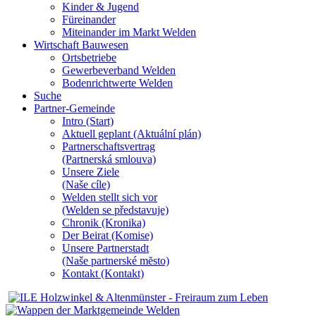
Kinder & Jugend
Füreinander
Miteinander im Markt Welden
Wirtschaft Bauwesen
Ortsbetriebe
Gewerbeverband Welden
Bodenrichtwerte Welden
Suche
Partner-Gemeinde
Intro (Start)
Aktuell geplant (Aktuální plán)
Partnerschaftsvertrag
(Partnerská smlouva)
Unsere Ziele
(Naše cíle)
Welden stellt sich vor
(Welden se představuje)
Chronik (Kronika)
Der Beirat (Komise)
Unsere Partnerstadt
(Naše partnerské mĕsto)
Kontakt (Kontakt)