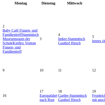
Montag
Dienstag
Mittwoch
2
Baby Café Frauen- und
Familientreff
Stammtisch
4
5
Museumsraum der
3
Imker-Stammtisch
letztes
Schule
Kinflex Vortrag
Gasthof Hirsch
Frauen- und
Familientreff
9
10
11
12
17
18
19
16
Europafahrt
Gartler-Stammtisch
Fronlei
nach Rust
Gasthof Hirsch
mit ans