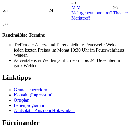
25
MiM
26
23
24
Mehrgenerationentreff
Theater:
Markttreff
30
Regelmäßige Termine
Treffen der Alters- und Ehrenabteilung Feuerwehr Welden
jeden letzten Freitag im Monat 19:30 Uhr im Feuerwehrhaus
Welden
Adventsfenster Welden jährlich von 1 bis 24. Dezember in
ganz Welden
Linktipps
Grundsteuerreform
Kontakt (Impressum)
Ortsplan
Ferienprogramm
Amtsblatt "Aus dem Holzwinkel"
Füreinander