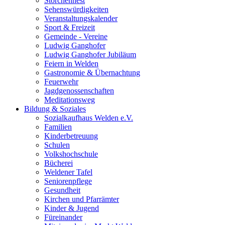
Storchennest
Sehenswürdigkeiten
Veranstaltungskalender
Sport & Freizeit
Gemeinde - Vereine
Ludwig Ganghofer
Ludwig Ganghofer Jubiläum
Feiern in Welden
Gastronomie & Übernachtung
Feuerwehr
Jagdgenossenschaften
Meditationsweg
Bildung & Soziales
Sozialkaufhaus Welden e.V.
Familien
Kinderbetreuung
Schulen
Volkshochschule
Bücherei
Weldener Tafel
Seniorenpflege
Gesundheit
Kirchen und Pfarrämter
Kinder & Jugend
Füreinander