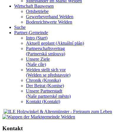
Miteinander im Markt Welden
Wirtschaft Bauwesen
Ortsbetriebe
Gewerbeverband Welden
Bodenrichtwerte Welden
Suche
Partner-Gemeinde
Intro (Start)
Aktuell geplant (Aktuální plán)
Partnerschaftsvertrag
(Partnerská smlouva)
Unsere Ziele
(Naše cíle)
Welden stellt sich vor
(Welden se představuje)
Chronik (Kronika)
Der Beirat (Komise)
Unsere Partnerstadt
(Naše partnerské mĕsto)
Kontakt (Kontakt)
Kontakt