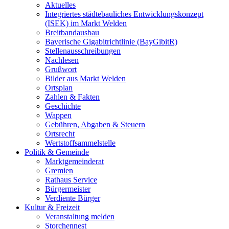
Aktuelles
Integriertes städtebauliches Entwicklungskonzept
(ISEK) im Markt Welden
Breitbandausbau
Bayerische Gigabitrichtlinie (BayGibitR)
Stellenausschreibungen
Nachlesen
Grußwort
Bilder aus Markt Welden
Ortsplan
Zahlen & Fakten
Geschichte
Wappen
Gebühren, Abgaben & Steuern
Ortsrecht
Wertstoffsammelstelle
Politik & Gemeinde
Marktgemeinderat
Gremien
Rathaus Service
Bürgermeister
Verdiente Bürger
Kultur & Freizeit
Veranstaltung melden
Storchennest