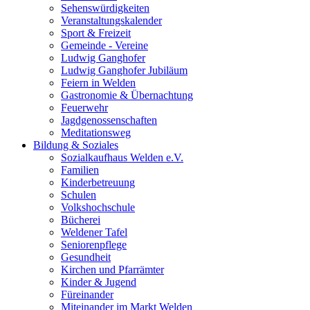
Sehenswürdigkeiten
Veranstaltungskalender
Sport & Freizeit
Gemeinde - Vereine
Ludwig Ganghofer
Ludwig Ganghofer Jubiläum
Feiern in Welden
Gastronomie & Übernachtung
Feuerwehr
Jagdgenossenschaften
Meditationsweg
Bildung & Soziales
Sozialkaufhaus Welden e.V.
Familien
Kinderbetreuung
Schulen
Volkshochschule
Bücherei
Weldener Tafel
Seniorenpflege
Gesundheit
Kirchen und Pfarrämter
Kinder & Jugend
Füreinander
Miteinander im Markt Welden