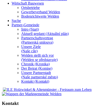
Wirtschaft Bauwesen
Ortsbetriebe
Gewerbeverband Welden
Bodenrichtwerte Welden
Suche
Partner-Gemeinde
Intro (Start)
Aktuell geplant (Aktuální plán)
Partnerschaftsvertrag
(Partnerská smlouva)
Unsere Ziele
(Naše cíle)
Welden stellt sich vor
(Welden se představuje)
Chronik (Kronika)
Der Beirat (Komise)
Unsere Partnerstadt
(Naše partnerské mĕsto)
Kontakt (Kontakt)
Kontakt