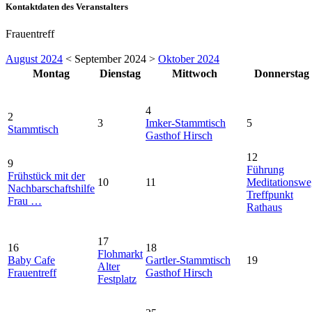
Kontaktdaten des Veranstalters
Frauentreff
August 2024
< September 2024 >
Oktober 2024
Montag
Dienstag
Mittwoch
Donnerstag
4
2
3
Imker-Stammtisch
5
Stammtisch
Gasthof Hirsch
12
9
Führung
Frühstück mit der
10
11
Meditationswe
Nachbarschaftshilfe
Treffpunkt
Frau …
Rathaus
17
16
18
Flohmarkt
Baby Cafe
Gartler-Stammtisch
19
Alter
Frauentreff
Gasthof Hirsch
Festplatz