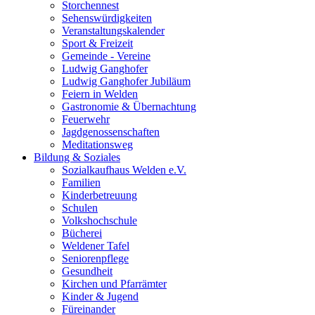
Storchennest
Sehenswürdigkeiten
Veranstaltungskalender
Sport & Freizeit
Gemeinde - Vereine
Ludwig Ganghofer
Ludwig Ganghofer Jubiläum
Feiern in Welden
Gastronomie & Übernachtung
Feuerwehr
Jagdgenossenschaften
Meditationsweg
Bildung & Soziales
Sozialkaufhaus Welden e.V.
Familien
Kinderbetreuung
Schulen
Volkshochschule
Bücherei
Weldener Tafel
Seniorenpflege
Gesundheit
Kirchen und Pfarrämter
Kinder & Jugend
Füreinander