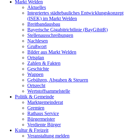
Markt Welden
Aktuelles
Integriertes städtebauliches Entwicklungskonzept
(ISEK) im Markt Welden
Breitbandausbau
Bayerische Gigabitrichtlinie (BayGibitR)
Stellenausschreibungen
Nachlesen
Grußwort
Bilder aus Markt Welden
Ortsplan
Zahlen & Fakten
Geschichte
Wappen
Gebühren, Abgaben & Steuern
Ortsrecht
Wertstoffsammelstelle
Politik & Gemeinde
Marktgemeinderat
Gremien
Rathaus Service
Bürgermeister
Verdiente Bürger
Kultur & Freizeit
Veranstaltung melden