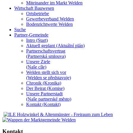
Miteinander im Markt Welden
Wirtschaft Bauwesen
Ortsbetriebe
Gewerbeverband Welden
Bodenrichtwerte Welden
Suche
Partner-Gemeinde
Intro (Start)
Aktuell geplant (Aktuální plán)
Partnerschaftsvertrag
(Partnerská smlouva)
Unsere Ziele
(Naše cíle)
Welden stellt sich vor
(Welden se představuje)
Chronik (Kronika)
Der Beirat (Komise)
Unsere Partnerstadt
(Naše partnerské mĕsto)
Kontakt (Kontakt)
Kontakt