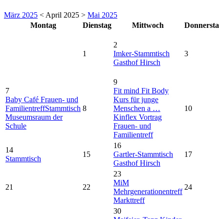
März 2025
< April 2025 >
Mai 2025
Montag
Dienstag
Mittwoch
Donnerst
2
1
Imker-Stammtisch
3
Gasthof Hirsch
9
7
Fit mind Fit Body
Baby Café Frauen- und
Kurs für junge
Familientreff
Stammtisch
8
Menschen a …
10
Museumsraum der
Kinflex Vortrag
Schule
Frauen- und
Familientreff
16
14
15
Gartler-Stammtisch
17
Stammtisch
Gasthof Hirsch
23
MiM
21
22
24
Mehrgenerationentreff
Markttreff
30