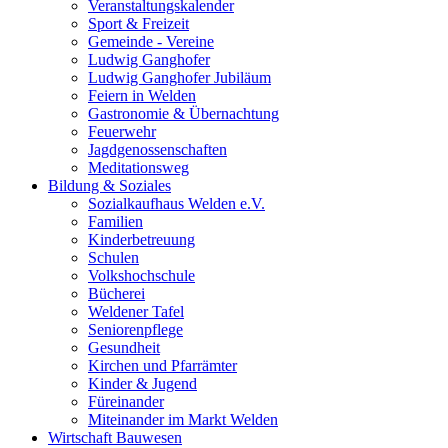
Veranstaltungskalender
Sport & Freizeit
Gemeinde - Vereine
Ludwig Ganghofer
Ludwig Ganghofer Jubiläum
Feiern in Welden
Gastronomie & Übernachtung
Feuerwehr
Jagdgenossenschaften
Meditationsweg
Bildung & Soziales
Sozialkaufhaus Welden e.V.
Familien
Kinderbetreuung
Schulen
Volkshochschule
Bücherei
Weldener Tafel
Seniorenpflege
Gesundheit
Kirchen und Pfarrämter
Kinder & Jugend
Füreinander
Miteinander im Markt Welden
Wirtschaft Bauwesen