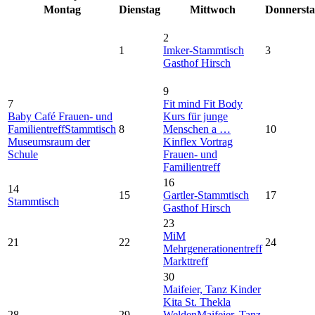
Montag
Dienstag
Mittwoch
Donnerst
2
1
Imker-Stammtisch
3
Gasthof Hirsch
9
7
Fit mind Fit Body
Baby Café Frauen- und
Kurs für junge
Familientreff
Stammtisch
8
Menschen a …
10
Museumsraum der
Kinflex Vortrag
Schule
Frauen- und
Familientreff
16
14
15
Gartler-Stammtisch
17
Stammtisch
Gasthof Hirsch
23
MiM
21
22
24
Mehrgenerationentreff
Markttreff
30
Maifeier, Tanz Kinder
Kita St. Thekla
28
29
Welden
Maifeier, Tanz