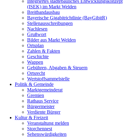
Integriertes städtebauliches Entwicklungskonzept
(ISEK) im Markt Welden
Breitbandausbau
Bayerische Gigabitrichtlinie (BayGibitR)
Stellenausschreibungen
Nachlesen
Grußwort
Bilder aus Markt Welden
Ortsplan
Zahlen & Fakten
Geschichte
Wappen
Gebühren, Abgaben & Steuern
Ortsrecht
Wertstoffsammelstelle
Politik & Gemeinde
Marktgemeinderat
Gremien
Rathaus Service
Bürgermeister
Verdiente Bürger
Kultur & Freizeit
Veranstaltung melden
Storchennest
Sehenswürdigkeiten