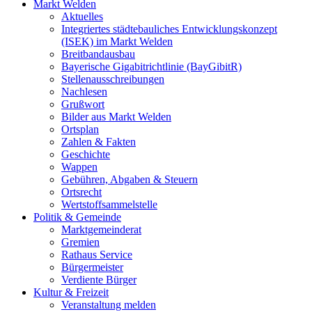
Markt Welden
Aktuelles
Integriertes städtebauliches Entwicklungskonzept
(ISEK) im Markt Welden
Breitbandausbau
Bayerische Gigabitrichtlinie (BayGibitR)
Stellenausschreibungen
Nachlesen
Grußwort
Bilder aus Markt Welden
Ortsplan
Zahlen & Fakten
Geschichte
Wappen
Gebühren, Abgaben & Steuern
Ortsrecht
Wertstoffsammelstelle
Politik & Gemeinde
Marktgemeinderat
Gremien
Rathaus Service
Bürgermeister
Verdiente Bürger
Kultur & Freizeit
Veranstaltung melden