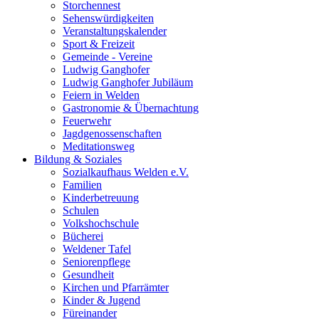
Storchennest
Sehenswürdigkeiten
Veranstaltungskalender
Sport & Freizeit
Gemeinde - Vereine
Ludwig Ganghofer
Ludwig Ganghofer Jubiläum
Feiern in Welden
Gastronomie & Übernachtung
Feuerwehr
Jagdgenossenschaften
Meditationsweg
Bildung & Soziales
Sozialkaufhaus Welden e.V.
Familien
Kinderbetreuung
Schulen
Volkshochschule
Bücherei
Weldener Tafel
Seniorenpflege
Gesundheit
Kirchen und Pfarrämter
Kinder & Jugend
Füreinander