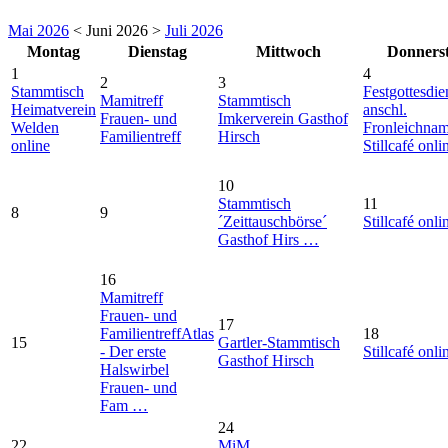
Mai 2026
< Juni 2026 >
Juli 2026
Montag
Dienstag
Mittwoch
Donners
1
4
2
3
Stammtisch
Festgottesdie
Mamitreff
Stammtisch
Heimatverein
anschl.
Frauen- und
Imkerverein Gasthof
Welden
Fronleichna
Familientreff
Hirsch
online
Stillcafé onli
10
Stammtisch
11
8
9
´Zeittauschbörse´
Stillcafé onli
Gasthof Hirs …
16
Mamitreff
Frauen- und
17
Familientreff
Atlas
18
15
Gartler-Stammtisch
- Der erste
Stillcafé onli
Gasthof Hirsch
Halswirbel
Frauen- und
Fam …
24
22
MiM