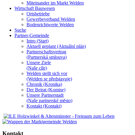
Miteinander im Markt Welden
Wirtschaft Bauwesen
Ortsbetriebe
Gewerbeverband Welden
Bodenrichtwerte Welden
Suche
Partner-Gemeinde
Intro (Start)
Aktuell geplant (Aktuální plán)
Partnerschaftsvertrag
(Partnerská smlouva)
Unsere Ziele
(Naše cíle)
Welden stellt sich vor
(Welden se představuje)
Chronik (Kronika)
Der Beirat (Komise)
Unsere Partnerstadt
(Naše partnerské mĕsto)
Kontakt (Kontakt)
Kontakt