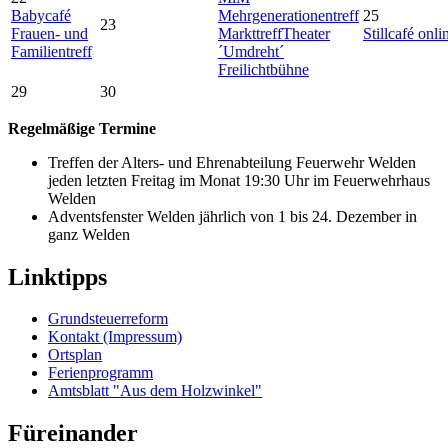
Babycafé
Mehrgenerationentreff
25
23
Frauen- und
Markttreff
Theater
Stillcafé onli
Familientreff
´Umdreht´
Freilichtbühne
29
30
Regelmäßige Termine
Treffen der Alters- und Ehrenabteilung Feuerwehr Welden
jeden letzten Freitag im Monat 19:30 Uhr im Feuerwehrhaus
Welden
Adventsfenster Welden jährlich von 1 bis 24. Dezember in
ganz Welden
Linktipps
Grundsteuerreform
Kontakt (Impressum)
Ortsplan
Ferienprogramm
Amtsblatt "Aus dem Holzwinkel"
Füreinander