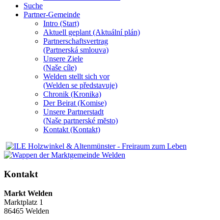
Suche
Partner-Gemeinde
Intro (Start)
Aktuell geplant (Aktuální plán)
Partnerschaftsvertrag
(Partnerská smlouva)
Unsere Ziele
(Naše cíle)
Welden stellt sich vor
(Welden se představuje)
Chronik (Kronika)
Der Beirat (Komise)
Unsere Partnerstadt
(Naše partnerské mĕsto)
Kontakt (Kontakt)
Kontakt
Markt Welden
Marktplatz 1
86465 Welden