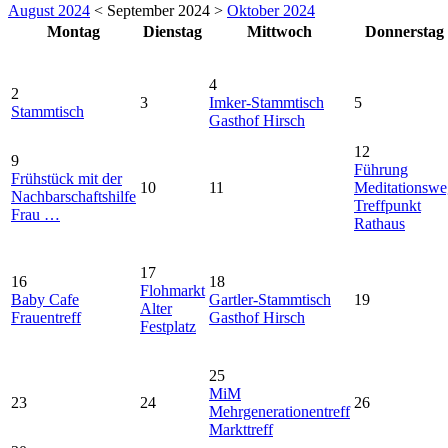
August 2024
< September 2024 >
Oktober 2024
Montag
Dienstag
Mittwoch
Donnerstag
4
2
3
Imker-Stammtisch
5
Stammtisch
Gasthof Hirsch
12
9
Führung
Frühstück mit der
10
11
Meditationswe
Nachbarschaftshilfe
Treffpunkt
Frau …
Rathaus
17
16
18
Flohmarkt
Baby Cafe
Gartler-Stammtisch
19
Alter
Frauentreff
Gasthof Hirsch
Festplatz
25
MiM
23
24
26
Mehrgenerationentreff
Markttreff