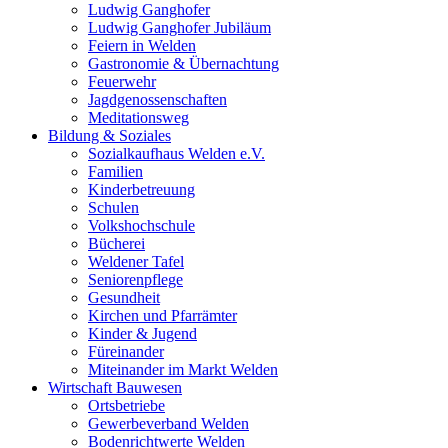
Ludwig Ganghofer
Ludwig Ganghofer Jubiläum
Feiern in Welden
Gastronomie & Übernachtung
Feuerwehr
Jagdgenossenschaften
Meditationsweg
Bildung & Soziales
Sozialkaufhaus Welden e.V.
Familien
Kinderbetreuung
Schulen
Volkshochschule
Bücherei
Weldener Tafel
Seniorenpflege
Gesundheit
Kirchen und Pfarrämter
Kinder & Jugend
Füreinander
Miteinander im Markt Welden
Wirtschaft Bauwesen
Ortsbetriebe
Gewerbeverband Welden
Bodenrichtwerte Welden