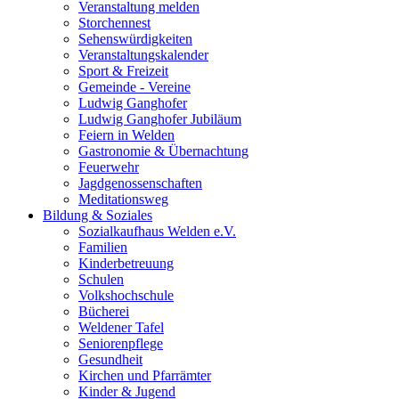
Veranstaltung melden
Storchennest
Sehenswürdigkeiten
Veranstaltungskalender
Sport & Freizeit
Gemeinde - Vereine
Ludwig Ganghofer
Ludwig Ganghofer Jubiläum
Feiern in Welden
Gastronomie & Übernachtung
Feuerwehr
Jagdgenossenschaften
Meditationsweg
Bildung & Soziales
Sozialkaufhaus Welden e.V.
Familien
Kinderbetreuung
Schulen
Volkshochschule
Bücherei
Weldener Tafel
Seniorenpflege
Gesundheit
Kirchen und Pfarrämter
Kinder & Jugend