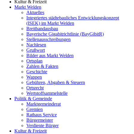
Kultur & Freizeit
Markt Welden
Aktuelles
Integriertes städtebauliches Entwicklungskonzept
(ISEK) im Markt Welden
Breitbandausbau
Bayerische Gigabitrichtlinie (BayGibitR)
Stellenausschreibungen
Nachlesen
Grußwort
Bilder aus Markt Welden
Ortsplan
Zahlen & Fakten
Geschichte
Wappen
Gebühren, Abgaben & Steuern
Ortsrecht
Wertstoffsammelstelle
Politik & Gemeinde
Marktgemeinderat
Gremien
Rathaus Service
Bürgermeister
Verdiente Bürger
Kultur & Freizeit