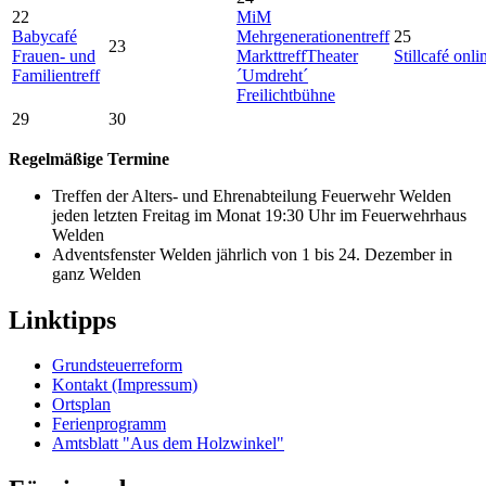
22
MiM
Babycafé
Mehrgenerationentreff
25
23
Frauen- und
Markttreff
Theater
Stillcafé onli
Familientreff
´Umdreht´
Freilichtbühne
29
30
Regelmäßige Termine
Treffen der Alters- und Ehrenabteilung Feuerwehr Welden
jeden letzten Freitag im Monat 19:30 Uhr im Feuerwehrhaus
Welden
Adventsfenster Welden jährlich von 1 bis 24. Dezember in
ganz Welden
Linktipps
Grundsteuerreform
Kontakt (Impressum)
Ortsplan
Ferienprogramm
Amtsblatt "Aus dem Holzwinkel"