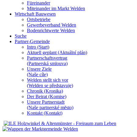
Füreinander
Miteinander im Markt Welden
Wirtschaft Bauwesen
Ortsbetriebe
Gewerbeverband Welden
Bodenrichtwerte Welden
Suche
Partner-Gemeinde
Intro (Start)
Aktuell geplant (Aktuální plán)
Partnerschaftsvertrag
(Partnerská smlouva)
Unsere Ziele
(Naše cíle)
Welden stellt sich vor
(Welden se představuje)
Chronik (Kronika)
Der Beirat (Komise)
Unsere Partnerstadt
(Naše partnerské mĕsto)
Kontakt (Kontakt)