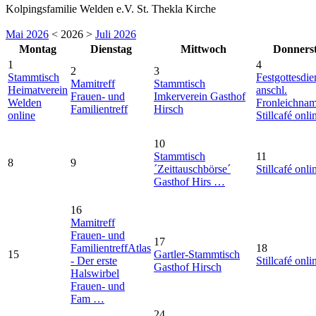
Kolpingsfamilie Welden e.V. St. Thekla Kirche
Mai 2026
< 2026 >
Juli 2026
Montag
Dienstag
Mittwoch
Donners
1
4
2
3
Stammtisch
Festgottesdie
Mamitreff
Stammtisch
Heimatverein
anschl.
Frauen- und
Imkerverein Gasthof
Welden
Fronleichna
Familientreff
Hirsch
online
Stillcafé onli
10
Stammtisch
11
8
9
´Zeittauschbörse´
Stillcafé onli
Gasthof Hirs …
16
Mamitreff
Frauen- und
17
Familientreff
Atlas
18
15
Gartler-Stammtisch
- Der erste
Stillcafé onli
Gasthof Hirsch
Halswirbel
Frauen- und
Fam …
24