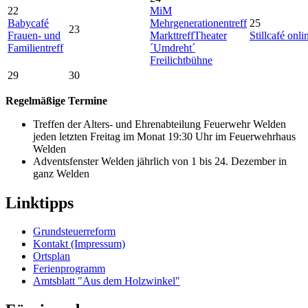
22
MiM
Babycafé
Mehrgenerationentreff
25
23
Frauen- und
Markttreff
Theater
Stillcafé onli
Familientreff
´Umdreht´
Freilichtbühne
29
30
Regelmäßige Termine
Treffen der Alters- und Ehrenabteilung Feuerwehr Welden
jeden letzten Freitag im Monat 19:30 Uhr im Feuerwehrhaus
Welden
Adventsfenster Welden jährlich von 1 bis 24. Dezember in
ganz Welden
Linktipps
Grundsteuerreform
Kontakt (Impressum)
Ortsplan
Ferienprogramm
Amtsblatt "Aus dem Holzwinkel"