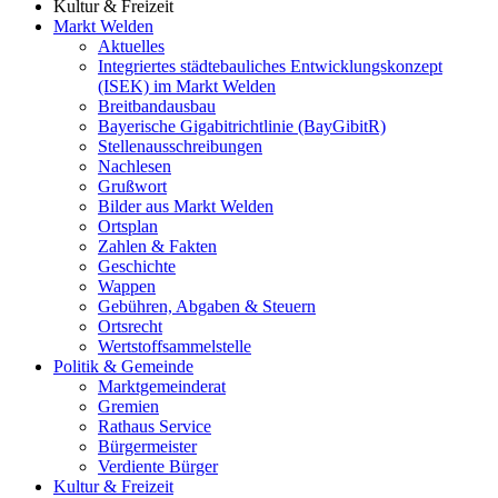
Kultur & Freizeit
Markt Welden
Aktuelles
Integriertes städtebauliches Entwicklungskonzept
(ISEK) im Markt Welden
Breitbandausbau
Bayerische Gigabitrichtlinie (BayGibitR)
Stellenausschreibungen
Nachlesen
Grußwort
Bilder aus Markt Welden
Ortsplan
Zahlen & Fakten
Geschichte
Wappen
Gebühren, Abgaben & Steuern
Ortsrecht
Wertstoffsammelstelle
Politik & Gemeinde
Marktgemeinderat
Gremien
Rathaus Service
Bürgermeister
Verdiente Bürger
Kultur & Freizeit