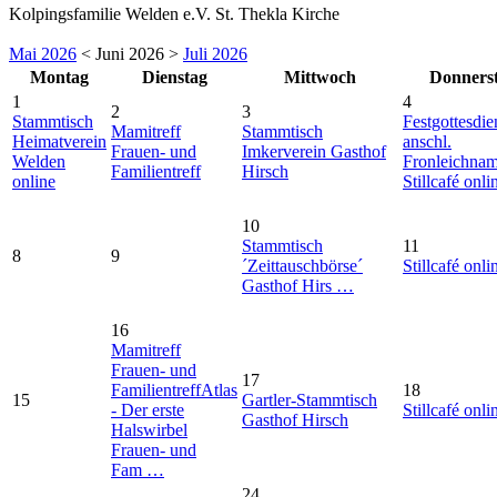
Kolpingsfamilie Welden e.V. St. Thekla Kirche
Mai 2026
< Juni 2026 >
Juli 2026
Montag
Dienstag
Mittwoch
Donners
1
4
2
3
Stammtisch
Festgottesdie
Mamitreff
Stammtisch
Heimatverein
anschl.
Frauen- und
Imkerverein Gasthof
Welden
Fronleichna
Familientreff
Hirsch
online
Stillcafé onli
10
Stammtisch
11
8
9
´Zeittauschbörse´
Stillcafé onli
Gasthof Hirs …
16
Mamitreff
Frauen- und
17
Familientreff
Atlas
18
15
Gartler-Stammtisch
- Der erste
Stillcafé onli
Gasthof Hirsch
Halswirbel
Frauen- und
Fam …
24