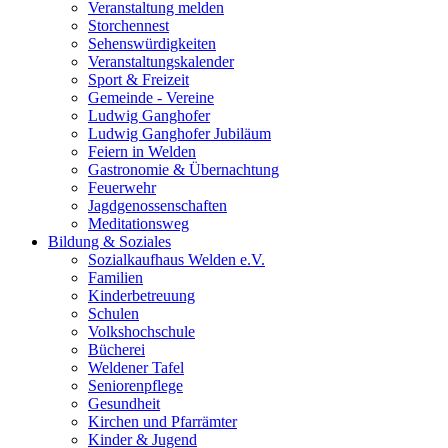
Veranstaltung melden
Storchennest
Sehenswürdigkeiten
Veranstaltungskalender
Sport & Freizeit
Gemeinde - Vereine
Ludwig Ganghofer
Ludwig Ganghofer Jubiläum
Feiern in Welden
Gastronomie & Übernachtung
Feuerwehr
Jagdgenossenschaften
Meditationsweg
Bildung & Soziales
Sozialkaufhaus Welden e.V.
Familien
Kinderbetreuung
Schulen
Volkshochschule
Bücherei
Weldener Tafel
Seniorenpflege
Gesundheit
Kirchen und Pfarrämter
Kinder & Jugend