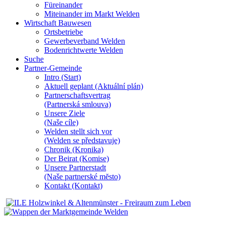
Füreinander
Miteinander im Markt Welden
Wirtschaft Bauwesen
Ortsbetriebe
Gewerbeverband Welden
Bodenrichtwerte Welden
Suche
Partner-Gemeinde
Intro (Start)
Aktuell geplant (Aktuální plán)
Partnerschaftsvertrag
(Partnerská smlouva)
Unsere Ziele
(Naše cíle)
Welden stellt sich vor
(Welden se představuje)
Chronik (Kronika)
Der Beirat (Komise)
Unsere Partnerstadt
(Naše partnerské mĕsto)
Kontakt (Kontakt)