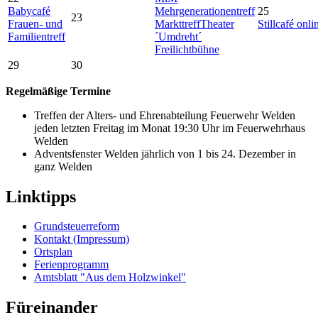
Babycafé
Mehrgenerationentreff
25
23
Frauen- und
Markttreff
Theater
Stillcafé onli
Familientreff
´Umdreht´
Freilichtbühne
29
30
Regelmäßige Termine
Treffen der Alters- und Ehrenabteilung Feuerwehr Welden
jeden letzten Freitag im Monat 19:30 Uhr im Feuerwehrhaus
Welden
Adventsfenster Welden jährlich von 1 bis 24. Dezember in
ganz Welden
Linktipps
Grundsteuerreform
Kontakt (Impressum)
Ortsplan
Ferienprogramm
Amtsblatt "Aus dem Holzwinkel"
Füreinander