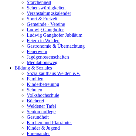
Storchennest
Sehenswürdigkeiten
Veranstaltungskalender
Sport & Freizeit
Gemeinde - Vereine
Ludwig Ganghofer
Ludwig Ganghofer Jubiläum
Feiern in Welden
Gastronomie & Übernachtung
Feuerwehr
Jagdgenossenschaften
Meditationsweg
Bildung & Soziales
Sozialkaufhaus Welden e.V.
Familien
Kinderbetreuung
Schulen
Volkshochschule
Bücherei
Weldener Tafel
Seniorenpflege
Gesundheit
Kirchen und Pfarrämter
Kinder & Jugend
Füreinander