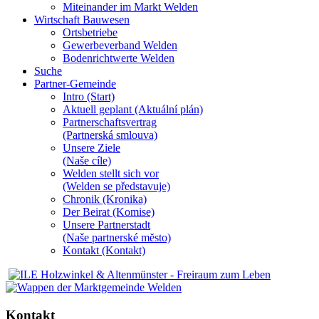
Miteinander im Markt Welden
Wirtschaft Bauwesen
Ortsbetriebe
Gewerbeverband Welden
Bodenrichtwerte Welden
Suche
Partner-Gemeinde
Intro (Start)
Aktuell geplant (Aktuální plán)
Partnerschaftsvertrag
(Partnerská smlouva)
Unsere Ziele
(Naše cíle)
Welden stellt sich vor
(Welden se představuje)
Chronik (Kronika)
Der Beirat (Komise)
Unsere Partnerstadt
(Naše partnerské mĕsto)
Kontakt (Kontakt)
Kontakt