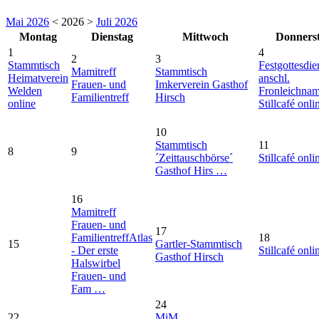
Mai 2026
< 2026 >
Juli 2026
Montag
Dienstag
Mittwoch
Donners
1
4
2
3
Stammtisch
Festgottesdie
Mamitreff
Stammtisch
Heimatverein
anschl.
Frauen- und
Imkerverein Gasthof
Welden
Fronleichna
Familientreff
Hirsch
online
Stillcafé onli
10
Stammtisch
11
8
9
´Zeittauschbörse´
Stillcafé onli
Gasthof Hirs …
16
Mamitreff
Frauen- und
17
Familientreff
Atlas
18
15
Gartler-Stammtisch
- Der erste
Stillcafé onli
Gasthof Hirsch
Halswirbel
Frauen- und
Fam …
24
22
MiM