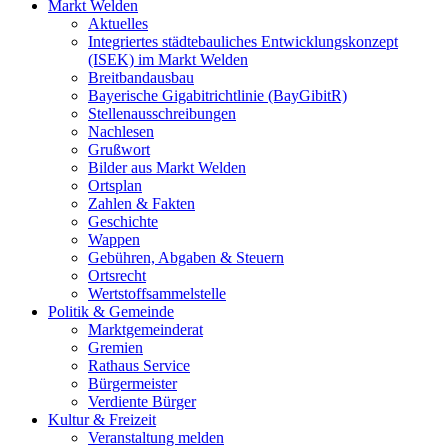
Markt Welden
Aktuelles
Integriertes städtebauliches Entwicklungskonzept
(ISEK) im Markt Welden
Breitbandausbau
Bayerische Gigabitrichtlinie (BayGibitR)
Stellenausschreibungen
Nachlesen
Grußwort
Bilder aus Markt Welden
Ortsplan
Zahlen & Fakten
Geschichte
Wappen
Gebühren, Abgaben & Steuern
Ortsrecht
Wertstoffsammelstelle
Politik & Gemeinde
Marktgemeinderat
Gremien
Rathaus Service
Bürgermeister
Verdiente Bürger
Kultur & Freizeit
Veranstaltung melden