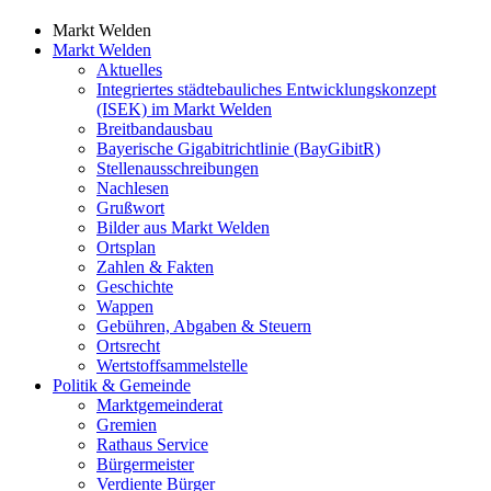
Markt Welden
Markt Welden
Aktuelles
Integriertes städtebauliches Entwicklungskonzept
(ISEK) im Markt Welden
Breitbandausbau
Bayerische Gigabitrichtlinie (BayGibitR)
Stellenausschreibungen
Nachlesen
Grußwort
Bilder aus Markt Welden
Ortsplan
Zahlen & Fakten
Geschichte
Wappen
Gebühren, Abgaben & Steuern
Ortsrecht
Wertstoffsammelstelle
Politik & Gemeinde
Marktgemeinderat
Gremien
Rathaus Service
Bürgermeister
Verdiente Bürger