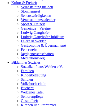
Kultur & Freizeit
Veranstaltung melden
Storchennest
Sehenswürdigkeiten
Veranstaltungskalender
Sport & Freizeit
Gemeinde - Vereine
Ludwig Ganghofer
Ludwig Ganghofer Jubiläum
Feiern in Welden
Gastronomie & Übernachtung
Feuerwehr
Jagdgenossenschaften
Meditationsweg
Bildung & Soziales
Sozialkaufhaus Welden e.V.
Familien
Kinderbetreuung
Schulen
Volkshochschule
Bücherei
Weldener Tafel
Seniorenpflege
Gesundheit
Kirchen und Pfarrämter