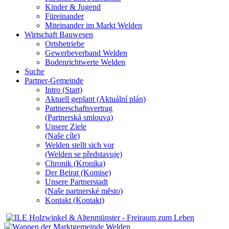
Kinder & Jugend
Füreinander
Miteinander im Markt Welden
Wirtschaft Bauwesen
Ortsbetriebe
Gewerbeverband Welden
Bodenrichtwerte Welden
Suche
Partner-Gemeinde
Intro (Start)
Aktuell geplant (Aktuální plán)
Partnerschaftsvertrag
(Partnerská smlouva)
Unsere Ziele
(Naše cíle)
Welden stellt sich vor
(Welden se představuje)
Chronik (Kronika)
Der Beirat (Komise)
Unsere Partnerstadt
(Naše partnerské mĕsto)
Kontakt (Kontakt)